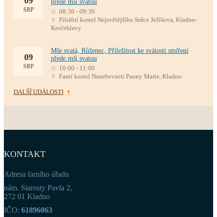
09
přede mší svatou
SRP
08:30 - 09:30
Filiální kostel Nejsvětějšího Srdce Ježíšova, Kladno-
Kročehlavy
Mše svatá, Růženec, Příležitost ke svátosti smíření
09
přede mší svatou
SRP
10:00 - 11:00
Farní kostel Nanebevzetí Panny Marie, Kladno
DALŠÍ UDÁLOSTI
KONTAKT
Adresa farního úřadu
nám. Starosty Pavla 2,
272 01 Kladno
IČO:
61896063