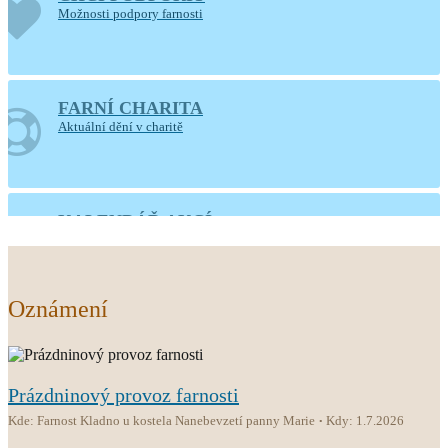
Možnosti podpory farnosti
FARNÍ CHARITA
Aktuální dění v charitě
KALENDÁŘ AKCÍ
Kalendář všech akcí farnosti
Oznámení
Prázdninový provoz farnosti
Kde: Farnost Kladno u kostela Nanebevzetí panny Marie
Kdy: 1.7.2026