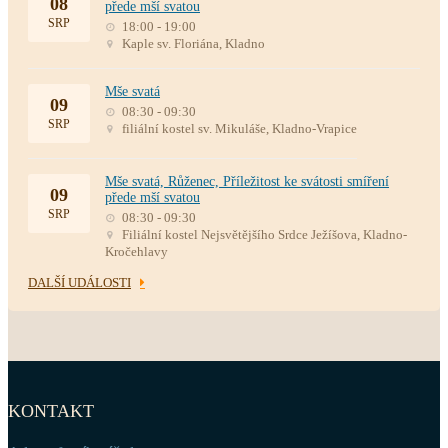
08
přede mší svatou
SRP
18:00 - 19:00
Kaple sv. Floriána, Kladno
Mše svatá
09
08:30 - 09:30
SRP
filiální kostel sv. Mikuláše, Kladno-Vrapice
Mše svatá, Růženec, Příležitost ke svátosti smíření
09
přede mší svatou
SRP
08:30 - 09:30
Filiální kostel Nejsvětějšího Srdce Ježíšova, Kladno-
Kročehlavy
DALŠÍ UDÁLOSTI
KONTAKT