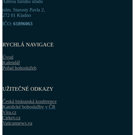
Adresa farního úřadu
nám. Starosty Pavla 2,
272 01 Kladno
IČO:
61896063
RYCHLÁ NAVIGACE
Úvod
Kalendář
Pořad bohoslužeb
UŽITEČNÉ ODKAZY
Česká biskupská konference
Katolické bohoslužby v ČR
Víra.cz
Cirkev.cz
Vaticannews.va