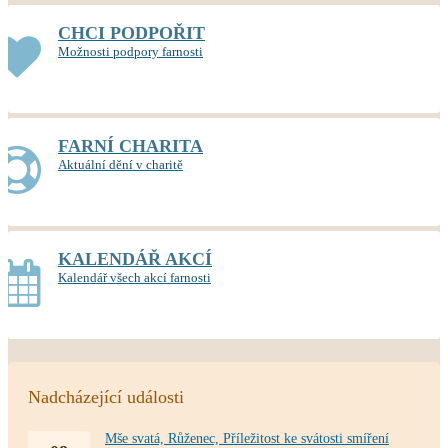
CHCI PODPOŘIT
Možnosti podpory farnosti
FARNÍ CHARITA
Aktuální dění v charitě
KALENDÁŘ AKCÍ
Kalendář všech akcí farnosti
Nadcházející události
Mše svatá, Růženec, Příležitost ke svátosti smíření