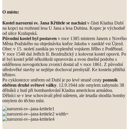
O místu:
Kostel narození sv. Jana Křtitele se nachází
v části Kladna Dubí
na kopci na rozhraní lesa U Jana a lesa Dubina. Kopec je východně
od ulice Kralupská.
Původní kostel byl postaven
v roce 1385 mistrem Janem z Nového
Města Pražského na objednávku kněze Jakuba v zaniklé vsi Újezd.
Obec v 15. století zanikla po vyplenění vojskem Jiřího z Poděbrad.
V roce 1548 dal Jetřich II. Bezdružický z kolovrat kostel opravit. Po
té byl kostel ještě několikrát opravován a svou dnešní podobu s
oddělenou novogotickou zvonicí dostal až v roce 1861. Z původní
středověké stavby se nejlépe dochoval presbytář. Ke kostelu přiléhá
hřbitov.
Po cyklostezce směrem od Dubí je po levé straně cesty
pomník
obětem druhé světové války
. 12.9.1944 zde omylem zahynulo 38
dělníků z hutí při bombardování Kladna americkou armádou.
Dělníci se v lese schovávali před náletem, ale letadla shodila bomby
omylem do těchto míst.