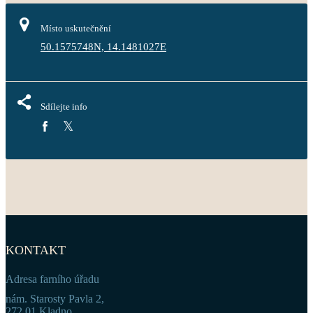
Místo uskutečnění
50.1575748N, 14.1481027E
Sdílejte info
KONTAKT
Adresa farního úřadu
nám. Starosty Pavla 2,
272 01 Kladno