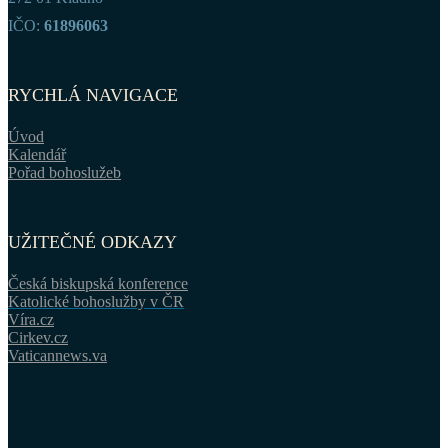
IČO:
61896063
RYCHLÁ NAVIGACE
Úvod
Kalendář
Pořad bohoslužeb
UŽITEČNÉ ODKAZY
Česká biskupská konference
Katolické bohoslužby v ČR
Víra.cz
Cirkev.cz
Vaticannews.va